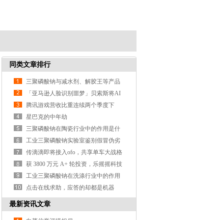
同类文章排行
三聚磷酸钠与减水剂、解胶王等产品
的区别？
「亚马逊人脸识别噩梦」贝索斯将AI
武器化遭大规模抗议
腾讯游戏营收比重连续两个季度下
降，支付、云计算等业务营收涨3
星巴克的中年劫
三聚磷酸钠在陶瓷行业中的作用是什
么？
工业三聚磷酸钠实验室鉴别假冒伪劣
产品的方法？
传滴滴即将接入ofo，共享单车大战格
局或生变
获 3800 万元 A+ 轮投资，乐摇摇科技
利用抓娃娃机做线
工业三聚磷酸钠在洗涤行业中的作用
是什么？
点击在线求助，应答的却都是机器
人，这样真的好吗？
最新资讯文章