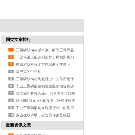
同类文章排行
三聚磷酸钠与减水剂、解胶王等产品
的区别？
「亚马逊人脸识别噩梦」贝索斯将AI
武器化遭大规模抗议
腾讯游戏营收比重连续两个季度下
降，支付、云计算等业务营收涨3
星巴克的中年劫
三聚磷酸钠在陶瓷行业中的作用是什
么？
工业三聚磷酸钠实验室鉴别假冒伪劣
产品的方法？
传滴滴即将接入ofo，共享单车大战格
局或生变
获 3800 万元 A+ 轮投资，乐摇摇科技
利用抓娃娃机做线
工业三聚磷酸钠在洗涤行业中的作用
是什么？
点击在线求助，应答的却都是机器
人，这样真的好吗？
最新资讯文章