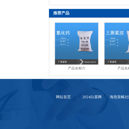
推荐产品
产品名称六
产品名
网站首页
2024白菜网
海燕策略社