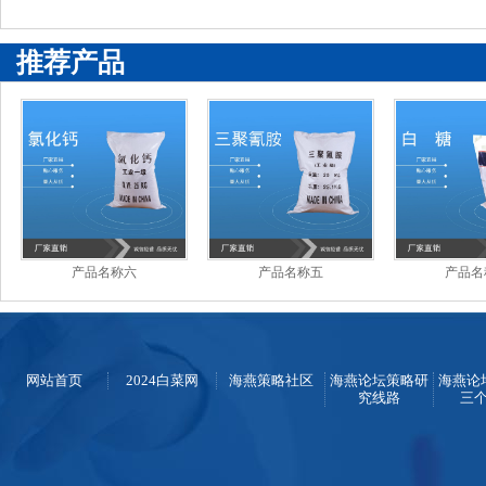
推荐产品
产品名称六
产品名称五
产品名
网站首页
2024白菜网
海燕策略社区
海燕论坛策略研
海燕论
究线路
三