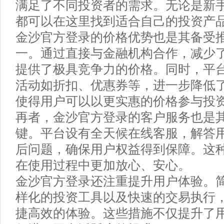
满足了不同投资者的需求。无论是新
都可以在这里找到适合自己的投资产
金沙官方登录的价格优势也是其备受
一。通过直接与金融机构合作，减少
提供了极具竞争力的价格。同时，平
活动如折扣、优惠券等，进一步降低
使得用户可以以更实惠的价格参与投
再者，金沙官方登录的客户服务也是
键。平台设有全天候在线客服，解答
后问题，确保用户权益得到保障。这
在使用过程中更加放心、安心。
金沙官方登录还注重提升用户体验。
样化的投资工具以及快速的交易执行
捷高效的体验。这些措施不仅提升了