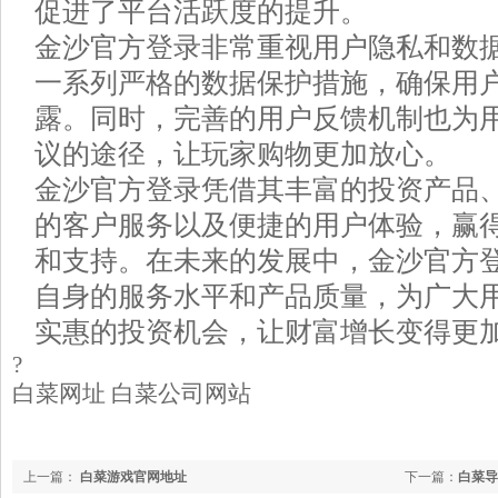
促进了平台活跃度的提升。
金沙官方登录非常重视用户隐私和数
一系列严格的数据保护措施，确保用
露。同时，完善的用户反馈机制也为
议的途径，让玩家购物更加放心。
金沙官方登录凭借其丰富的投资产品
的客户服务以及便捷的用户体验，赢
和支持。在未来的发展中，金沙官方
自身的服务水平和产品质量，为广大
实惠的投资机会，让财富增长变得更
?
白菜网址 白菜公司网站
上一篇：
白菜游戏官网地址
下一篇：
白菜导