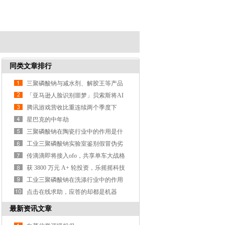
同类文章排行
三聚磷酸钠与减水剂、解胶王等产品
的区别？
「亚马逊人脸识别噩梦」贝索斯将AI
武器化遭大规模抗议
腾讯游戏营收比重连续两个季度下
降，支付、云计算等业务营收涨3
星巴克的中年劫
三聚磷酸钠在陶瓷行业中的作用是什
么？
工业三聚磷酸钠实验室鉴别假冒伪劣
产品的方法？
传滴滴即将接入ofo，共享单车大战格
局或生变
获 3800 万元 A+ 轮投资，乐摇摇科技
利用抓娃娃机做线
工业三聚磷酸钠在洗涤行业中的作用
是什么？
点击在线求助，应答的却都是机器
人，这样真的好吗？
最新资讯文章