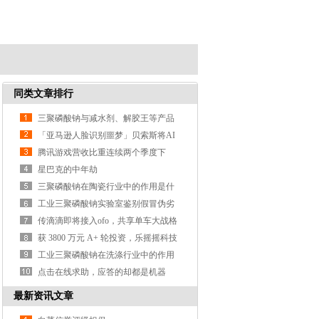
同类文章排行
三聚磷酸钠与减水剂、解胶王等产品
的区别？
「亚马逊人脸识别噩梦」贝索斯将AI
武器化遭大规模抗议
腾讯游戏营收比重连续两个季度下
降，支付、云计算等业务营收涨3
星巴克的中年劫
三聚磷酸钠在陶瓷行业中的作用是什
么？
工业三聚磷酸钠实验室鉴别假冒伪劣
产品的方法？
传滴滴即将接入ofo，共享单车大战格
局或生变
获 3800 万元 A+ 轮投资，乐摇摇科技
利用抓娃娃机做线
工业三聚磷酸钠在洗涤行业中的作用
是什么？
点击在线求助，应答的却都是机器
人，这样真的好吗？
最新资讯文章