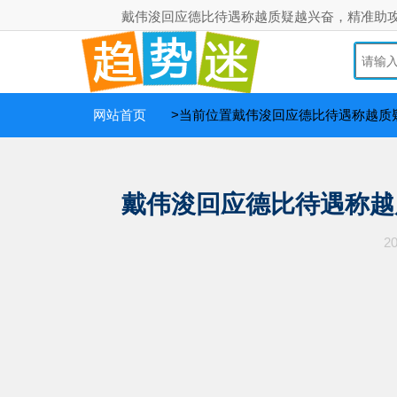
戴伟浚回应德比待遇称越质疑越兴奋，精准助攻
网站首页
>当前位置戴伟浚回应德比待遇称越质疑
戴伟浚回应德比待遇称越
20