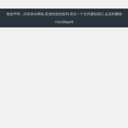
免责声明：内容来自网络,若侵犯您的权利,请在一个月内通知我们,会及时删除
©2e38qqn8